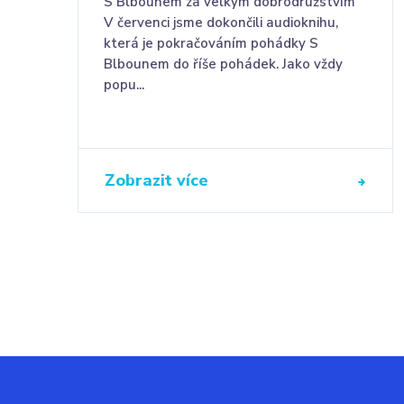
S Blbounem za velkým dobrodružstvím
V červenci jsme dokončili audioknihu,
která je pokračováním pohádky S
Blbounem do říše pohádek. Jako vždy
popu...
Zobrazit více