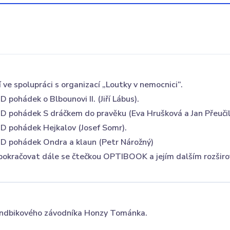
 ve spolupráci s organizací „Loutky v nemocnici“.
 pohádek o Blbounovi II. (Jiří Lábus).
D pohádek S dráčkem do pravěku (Eva Hrušková a Jan Přeučil
D pohádek Hejkalov (Josef Somr).
CD pohádek Ondra a klaun (Petr Nárožný)
pokračovat dále se čtečkou OPTIBOOK a jejím dalším rozširo
ndbikového závodníka Honzy Tománka.