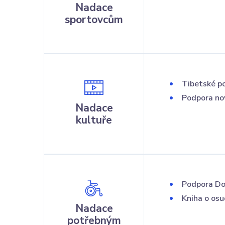
Nadace
sportovcům
Tibetské po
Podpora no
Nadace
kultuře
Podpora Do
Kniha o os
Nadace
potřebným