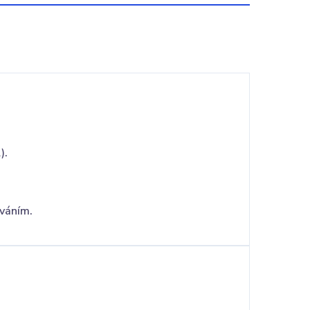
).
váním.