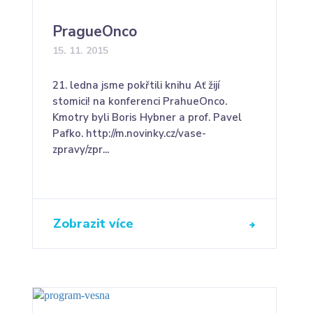
PragueOnco
15. 11. 2015
21. ledna jsme pokřtili knihu Ať žijí
stomici! na konferenci PrahueOnco.
Kmotry byli Boris Hybner a prof. Pavel
Pafko. http://m.novinky.cz/vase-
zpravy/zpr...
Zobrazit více