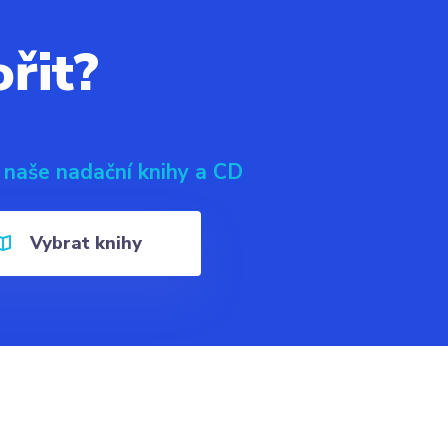
řit?
 naše nadační knihy a CD
Vybrat knihy