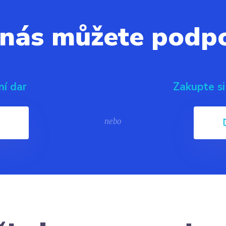
 nás můžete podpo
ní dar
Zakupte si
nebo