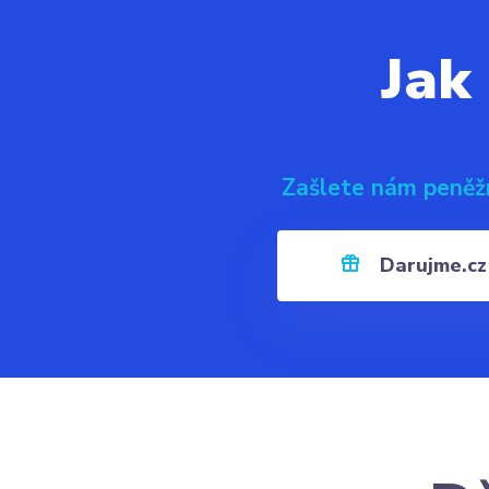
Jak
Zašlete nám peněž
Darujme.cz