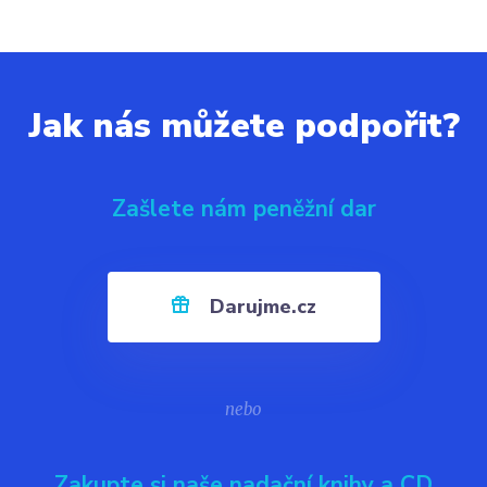
Jak nás můžete podpořit?
Zašlete nám peněžní dar
Darujme.cz
nebo
Zakupte si naše nadační knihy a CD