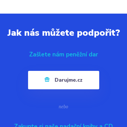
Jak nás můžete podpořit?
Zašlete nám peněžní dar
Darujme.cz
nebo
Zakupte si naše nadační knihy a CD