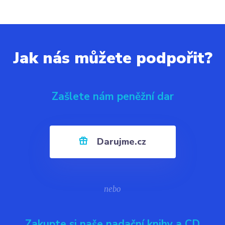
Jak nás můžete podpořit?
Zašlete nám peněžní dar
Darujme.cz
nebo
Zakupte si naše nadační knihy a CD