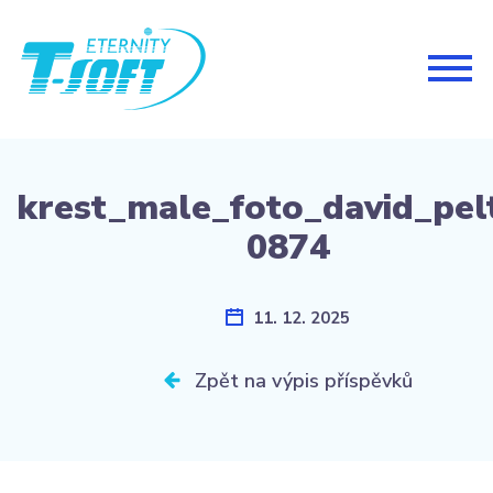
Togg
navig
krest_male_foto_david_pel
0874
11. 12. 2025
Zpět na výpis příspěvků