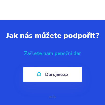
Jak nás můžete podpořit?
Zašlete nám peněžní dar
Darujme.cz
nebo