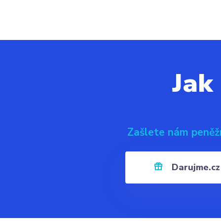
Jak
Zašlete nám peněž
Darujme.cz