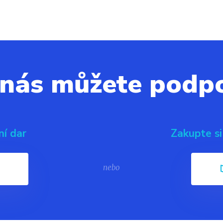
 nás můžete podpo
ní dar
Zakupte si
nebo