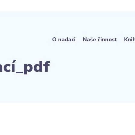
O nadaci
Naše činnost
Kni
ací_pdf