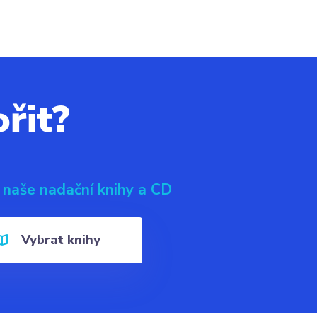
řit?
 naše nadační knihy a CD
Vybrat knihy