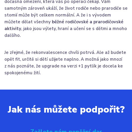
dočasná omezení, která vás po operaci čekají. Vám
samotným zároveň ukáží, že život rodiče nebo prarodiče se
stomií může být celkem normální. A že i s vývodem
můžete dělat všechny
běžné rodičovské a prarodičovské
aktivity
, jako jsou výlety, hraní a učení se s dětmi a mnoho
dalšího.
Je zřejmé, že rekonvalescence chvíli potrvá. Ale až budete
opět fit, určitě si dětí užijete naplno. A možná jako mnozí
z nás poznáte, že upgrade na verzi +1 pytlík je docela ke
spokojenému žití.
Jak nás můžete podpořit?