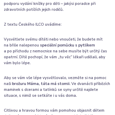
podporu vydání knížky pro děti – jakýsi poradce při
zdravotních potížích jejich rodičů.
Z textu Českého ILCO uvádíme:
Vysvětlete svému dítěti nebo vnoučeti, že budete mít
na břiše nalepenou
speciální pomůcku s pytlíkem
a po příchodu z nemocnice na sebe musíte být určitý čas
opatrní. Dítě pochopí, že vám „tu věc“ lékaři udělali, aby
vám bylo lépe.
Aby se vám vše lépe vysvětlovalo, vezměte si na pomoc
naši
brožuru Máma, táta má stomii
. Ve dvanácti příbězích
maminek s dcerami a tatínků se syny určitě najdete
situace, s nimiž se setkáte i u vás doma.
Citlivou a hravou formou vám pomohou objasnit dětem