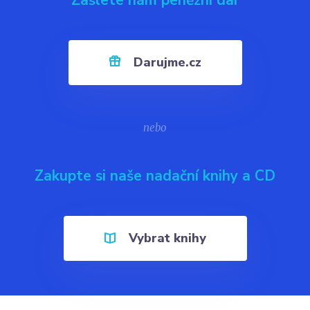
Zašlete nám peněžní dar
Darujme.cz
nebo
Zakupte si naše nadační knihy a CD
Vybrat knihy