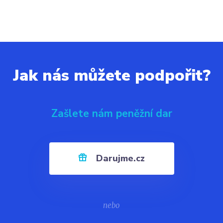
Jak nás můžete podpořit?
Zašlete nám peněžní dar
Darujme.cz
nebo