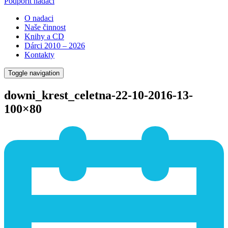
Podpořit nadaci
O nadaci
Naše činnost
Knihy a CD
Dárci 2010 – 2026
Kontakty
Toggle navigation
downi_krest_celetna-22-10-2016-13-
100×80