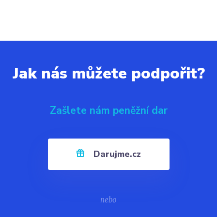
Jak nás můžete podpořit?
Zašlete nám peněžní dar
Darujme.cz
nebo