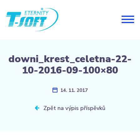
Togg
navig
downi_krest_celetna-22-
10-2016-09-100×80
14. 11. 2017
Zpět na výpis příspěvků