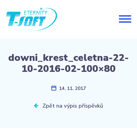
Togg
navig
downi_krest_celetna-22-
10-2016-02-100×80
14. 11. 2017
Zpět na výpis příspěvků