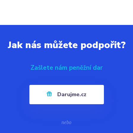
Jak nás můžete podpořit?
Zašlete nám peněžní dar
Darujme.cz
nebo