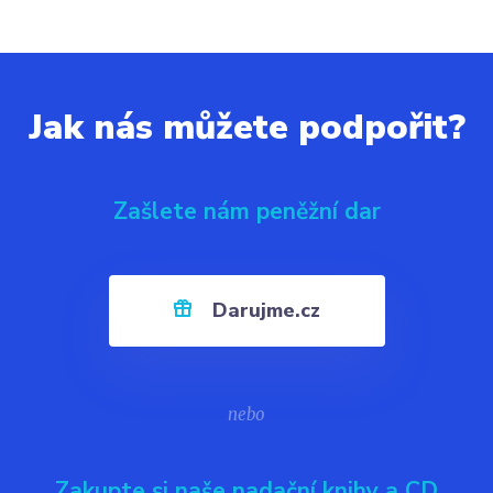
Jak nás můžete podpořit?
Zašlete nám peněžní dar
Darujme.cz
nebo
Zakupte si naše nadační knihy a CD