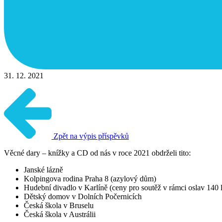
31. 12. 2021
Zpět na výpis příspěvků
Věcné dary – knížky a CD od nás v roce 2021 obdrželi tito:
Janské lázně
Kolpingova rodina Praha 8 (azylový dům)
Hudební divadlo v Karlíně (ceny pro soutěž v rámci oslav 140 l
Dětský domov v Dolních Počernicích
Česká škola v Bruselu
Česká škola v Austrálii