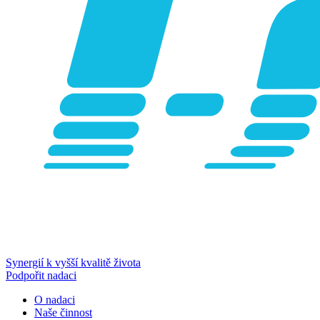
Synergií k vyšší kvalitě života
Podpořit nadaci
O nadaci
Naše činnost