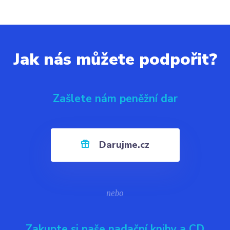
Jak nás můžete podpořit?
Zašlete nám peněžní dar
Darujme.cz
nebo
Zakupte si naše nadační knihy a CD