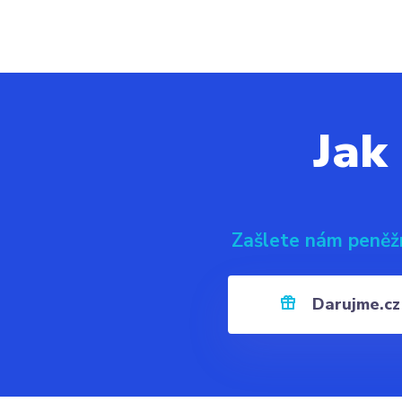
Jak
Zašlete nám peněž
Darujme.cz