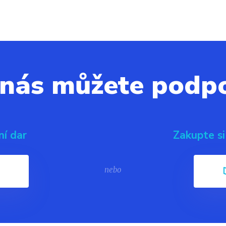
 nás můžete podpo
ní dar
Zakupte si
nebo