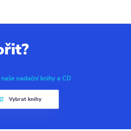
řit?
 naše nadační knihy a CD
Vybrat knihy