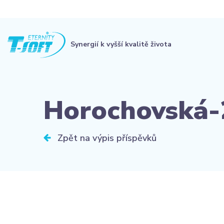
Synergií k vyšší kvalitě života
Horochovská-
Zpět na výpis příspěvků