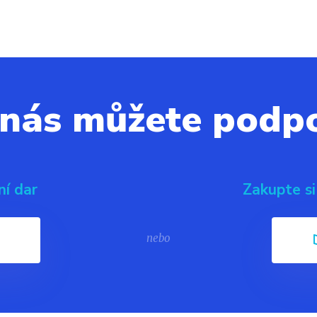
 nás můžete podpo
ní dar
Zakupte si
nebo