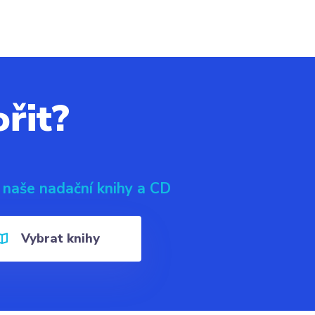
řit?
 naše nadační knihy a CD
Vybrat knihy