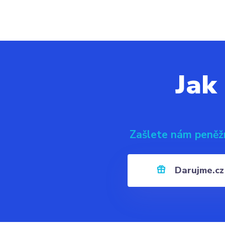
Jak
Zašlete nám peněž
Darujme.cz