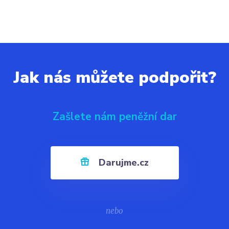
Jak nás můžete podpořit?
Zašlete nám peněžní dar
Darujme.cz
nebo