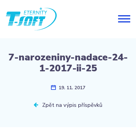
Togg
navig
7-narozeniny-nadace-24-
1-2017-ii-25
19. 11. 2017
Zpět na výpis příspěvků