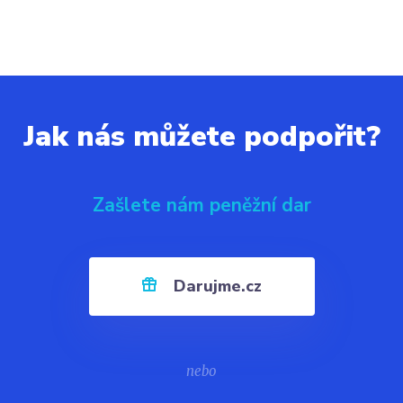
Jak nás můžete podpořit?
Zašlete nám peněžní dar
Darujme.cz
nebo