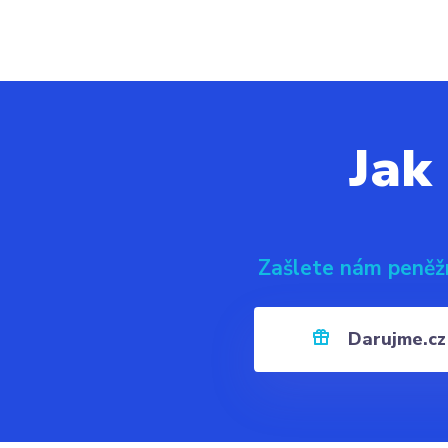
Jak
Zašlete nám peněž
Darujme.cz