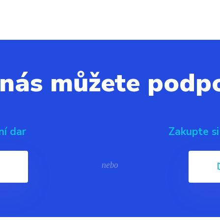
 nás můžete podpo
ní dar
Zakupte si
nebo