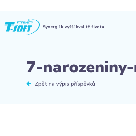
Synergií k vyšší kvalitě života
7-narozeniny-
Zpět na výpis příspěvků