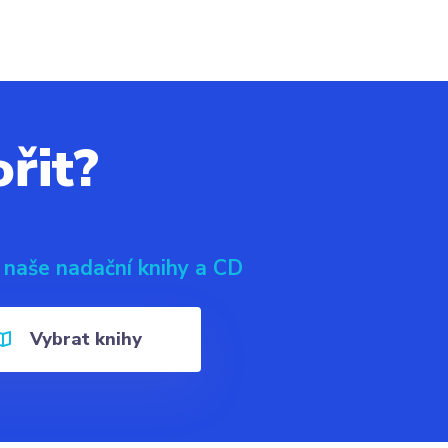
řit?
 naše nadační knihy a CD
Vybrat knihy