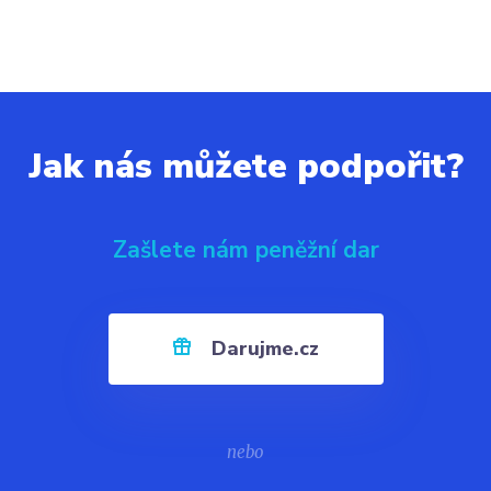
Jak nás můžete podpořit?
Zašlete nám peněžní dar
Darujme.cz
nebo