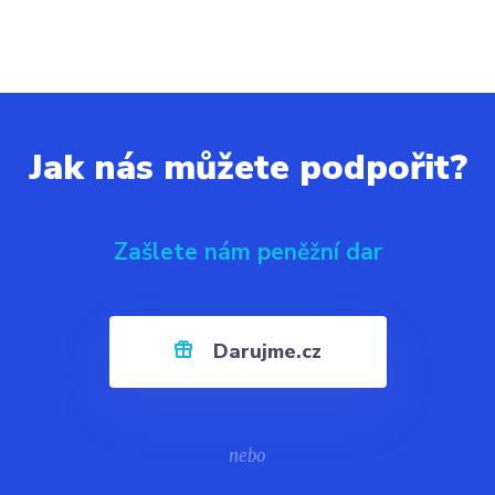
Jak nás můžete podpořit?
Zašlete nám peněžní dar
Darujme.cz
nebo