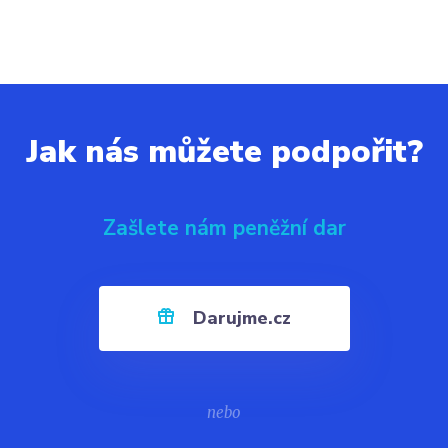
Jak nás můžete podpořit?
Zašlete nám peněžní dar
Darujme.cz
nebo