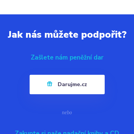
Jak nás můžete podpořit?
Zašlete nám peněžní dar
Darujme.cz
nebo
Zakupte si naše nadační knihy a CD