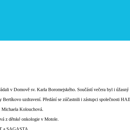
spořádali v Domově sv. Karla Boromejského. Součástí večera byl i úžasný
 Bertíkovo uzdravení. Předání se zúčastnili i zástupci společnosti H
va Michaela Kolouchová.
vá z dětské onkologie v Motole.
AKIT a SAGASTA.