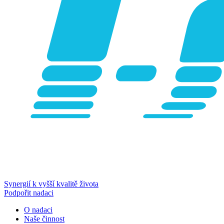
Synergií k vyšší kvalitě života
Podpořit nadaci
O nadaci
Naše činnost