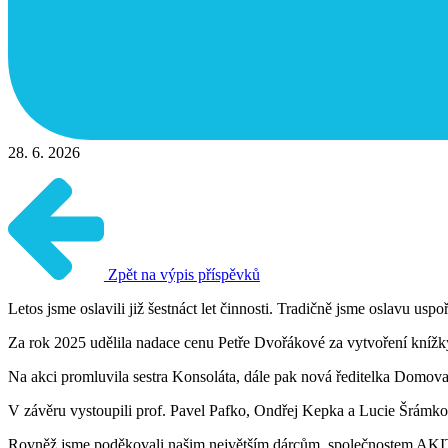
28. 6. 2026
Zpět na výpis příspěvků
Letos jsme oslavili již šestnáct let činnosti. Tradičně jsme oslavu u
Za rok 2025 udělila nadace cenu Petře Dvořákové za vytvoření knížky
Na akci promluvila sestra Konsoláta, dále pak nová ředitelka Domo
V závěru vystoupili prof. Pavel Pafko, Ondřej Kepka a Lucie Šrámko
Rovněž jsme poděkovali našim největším dárcům, společnostem 