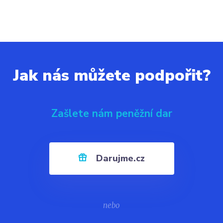
Jak nás můžete podpořit?
Zašlete nám peněžní dar
Darujme.cz
nebo