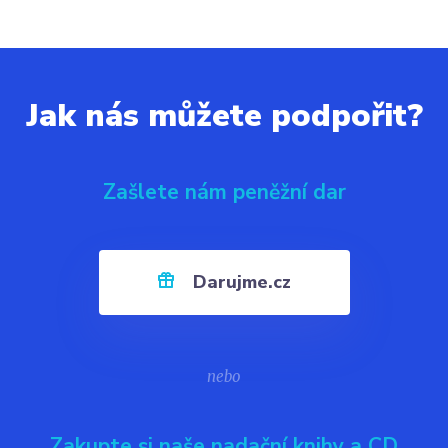
Jak nás můžete podpořit?
Zašlete nám peněžní dar
Darujme.cz
nebo
Zakupte si naše nadační knihy a CD